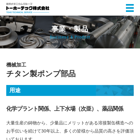
事業・製品
Business & Product
機械加工
チタン製ポンプ部品
用途
化学プラント関係、上下水場（次亜）、薬品関係
大量生産の鋳物から、少量品にメリットがある溶接製缶構造への
お手伝いを続けて30年以上、多くの皆様から品質の高さを評価頂
いております。